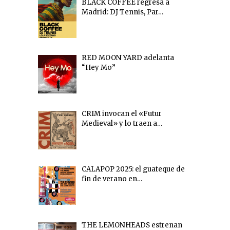
BLACK COFFEE regresa a
Madrid: DJ Tennis, Par…
RED MOON YARD adelanta
“Hey Mo”
CRIM invocan el «Futur
Medieval» y lo traen a…
CALAPOP 2025: el guateque de
fin de verano en…
THE LEMONHEADS estrenan