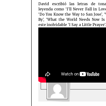
David escribió las letras de ton
leyenda como ‘I’ll Never Fall in Love
‘Do You Know the Way to San Jose’, 
By’, ‘What the World Needs Now Is
este inolvidable ‘I Say a Little Prayer’.
FACEBOOK
TWI
HRB
ULTIMOS P