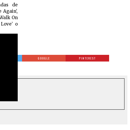
adas de
 Again’,
‘Walk On
 Love’ o
TTER
GOOGLE
PINTEREST
OSTS