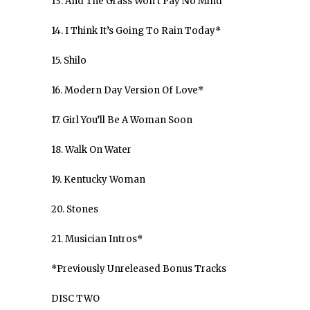
13. And The Grass Won’t Pay No Mind
14. I Think It’s Going To Rain Today*
15. Shilo
16. Modern Day Version Of Love*
17. Girl You’ll Be A Woman Soon
18. Walk On Water
19. Kentucky Woman
20. Stones
21. Musician Intros*
*Previously Unreleased Bonus Tracks
DISC TWO