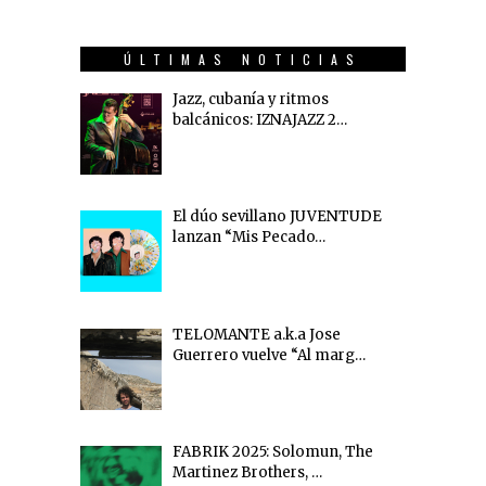
ÚLTIMAS NOTICIAS
Jazz, cubanía y ritmos
balcánicos: IZNAJAZZ 2…
El dúo sevillano JUVENTUDE
lanzan “Mis Pecado…
TELOMANTE a.k.a Jose
Guerrero vuelve “Al marg…
FABRIK 2025: Solomun, The
Martinez Brothers, …