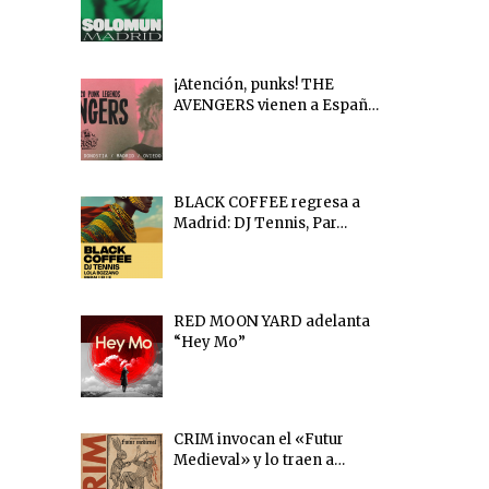
¡Atención, punks! THE
AVENGERS vienen a Españ…
BLACK COFFEE regresa a
Madrid: DJ Tennis, Par…
RED MOON YARD adelanta
“Hey Mo”
CRIM invocan el «Futur
Medieval» y lo traen a…