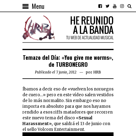
Menu
Temazo del Día: «You give me worms»,
de TURBONEGRO
Publicado el 7 junio, 2012
por
HRB
Íbamos a decir eso de «vuelven los noruegos
de cuero…» pero en este vídeo salen vestidos
de lo más normalito. Sin embargo eso no
importa en absoluto para que nos hayamos
rendido a esos riffs matadores que recorren
este nuevo tema del disco «
Sexual
Harassment»,
que saldrá el 13 de junio con
el sello Volcom Entertainment.