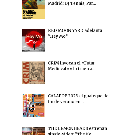
Madrid: DJ Tennis, Par…
RED MOON YARD adelanta
“Hey Mo”
CRIM invocan el «Futur
Medieval» y lo traen a…
CALAPOP 2025: el guateque de
fin de verano en…
THE LEMONHEADS estrenan
single-vídeo: “The Ke…