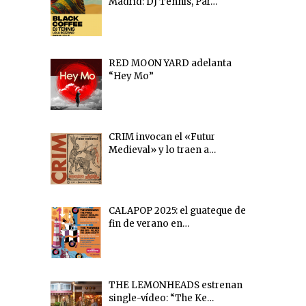
Madrid: DJ Tennis, Par…
RED MOON YARD adelanta
“Hey Mo”
CRIM invocan el «Futur
Medieval» y lo traen a…
CALAPOP 2025: el guateque de
fin de verano en…
THE LEMONHEADS estrenan
single-vídeo: “The Ke…