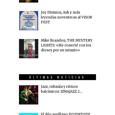
Joy Division, Ash y más
leyendas noventeras al VISOR
FEST
Mike Brandon, THE MYSTERY
LIGHTS: «Me conecté con los
dioses por un minuto»
ÚLTIMAS NOTICIAS
Jazz, cubanía y ritmos
balcánicos: IZNAJAZZ 2…
El dúo sevillano JUVENTUDE