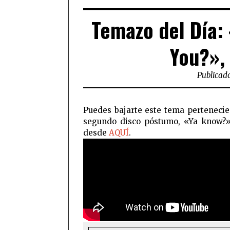
Temazo del Día:
You?»,
Publicado
Puedes bajarte este tema pertenecie
segundo disco póstumo, «Ya know?
desde
AQUÍ
.
FACEBOOK
TWI