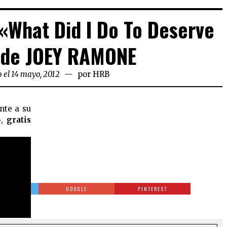
 «What Did I Do To Deserve
 de JOEY RAMONE
 el 14 mayo, 2012
por
HRB
nte a su
»,
gratis
TTER
GOOGLE
PINTEREST