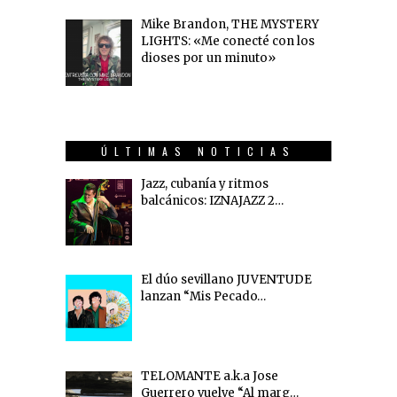
Mike Brandon, THE MYSTERY
LIGHTS: «Me conecté con los
dioses por un minuto»
ÚLTIMAS NOTICIAS
Jazz, cubanía y ritmos
balcánicos: IZNAJAZZ 2…
El dúo sevillano JUVENTUDE
lanzan “Mis Pecado…
TELOMANTE a.k.a Jose
Guerrero vuelve “Al marg…