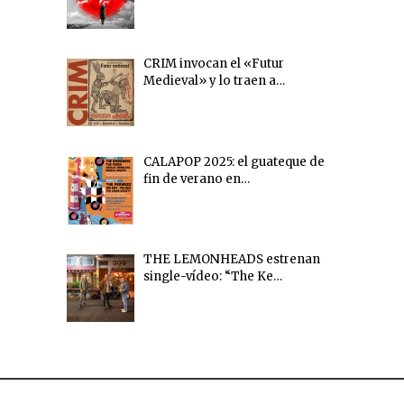
CRIM invocan el «Futur
Medieval» y lo traen a…
CALAPOP 2025: el guateque de
fin de verano en…
THE LEMONHEADS estrenan
single-vídeo: “The Ke…