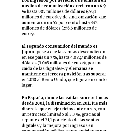
Los
ingresos por derechos de emisión en
medios de comunicación crecieron un 4,9
%
hasta 905 millones de dólares (679,1
millones de euros), y de sincronización, que
aumentaron un 5,7 por ciento hasta 342
millones de dólares (256,6 millones de
euros).
El segundo consumidor del mundo es
Japón
-pese a que las ventas descendieron
en ese país un 7 %, hasta 4.087,7 millones de
dólares (3.065 millones de euros), por una
caída de las digitales-,
y Alemania se
mantiene en tercera posición
tras superar
en 2010 al Reino Unido, que figura en cuarto
lugar.
En España, donde las caídas son continuas
desde 2001, la disminución en 2011 fue más
discreta que en ejercicios anteriores
, con
un retroceso limitado al 3,3 %, gracias al
repunte del 21,1 por ciento de las ventas
digitales y la mejora por ingresos en