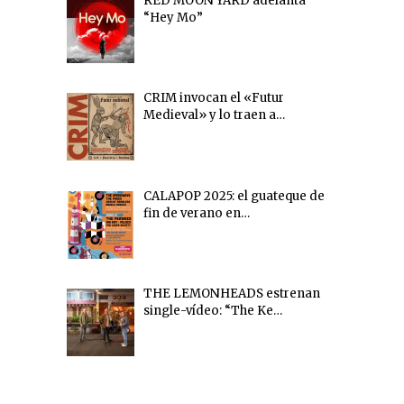
RED MOON YARD adelanta
“Hey Mo”
CRIM invocan el «Futur
Medieval» y lo traen a…
CALAPOP 2025: el guateque de
fin de verano en…
THE LEMONHEADS estrenan
single-vídeo: “The Ke…