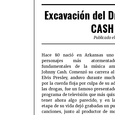
Excavación del D
CASH
Publicado el
Hace 80 nació en Arkansas uno
a su mujer, June Carter, interpr
personajes más atorment
divertido tema firmado por Jerry 
fundamentales de la música ame
Johnny Cash. Comenzó su carrera al
Elvis Presley, anduvo durante muc
por la cuerda floja por culpa de su a
las drogas, fue un famoso presentad
programa de televisión que más qui
tener ahora algo parecido, y en l
etapa de su vida dejó grabadas un p
canciones, junto al productor de m