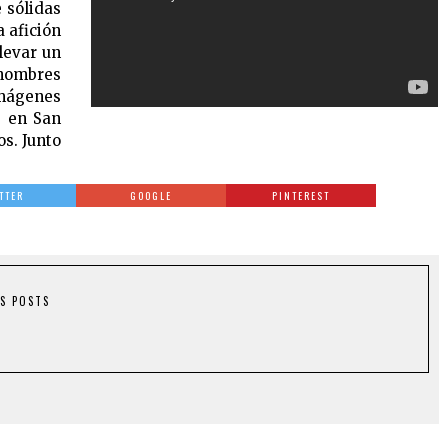
 sólidas
a afición
llevar un
 hombres
imágenes
, en San
s. Junto
TTER
GOOGLE
PINTEREST
S POSTS