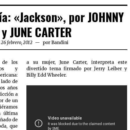
ía: «Jackson», por JOHNNY
 y JUNE CARTER
 26 febrero, 2012
por
Bandini
 de los
eta este
ados y
Leiber y
ricana:
Billy Edd Wheeler.
 lado de
hos años
dicción a
or de un
siéramos
a última
uñado de
oda, que