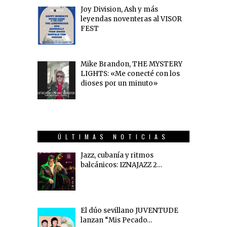
Joy Division, Ash y más
leyendas noventeras al VISOR
FEST
Mike Brandon, THE MYSTERY
LIGHTS: «Me conecté con los
dioses por un minuto»
ÚLTIMAS NOTICIAS
Jazz, cubanía y ritmos
balcánicos: IZNAJAZZ 2…
El dúo sevillano JUVENTUDE
lanzan “Mis Pecado…