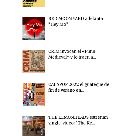
RED MOON YARD adelanta
“Hey Mo”
CRIM invocan el «Futur
Medieval» y lo traen a…
CALAPOP 2025: el guateque de
fin de verano en…
THE LEMONHEADS estrenan
single-vídeo: “The Ke…