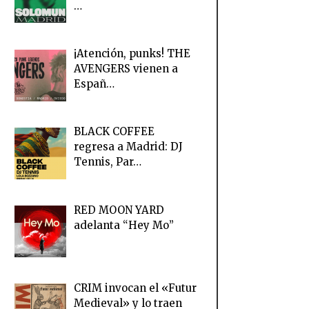
…
¡Atención, punks! THE
AVENGERS vienen a
Españ…
BLACK COFFEE
regresa a Madrid: DJ
Tennis, Par…
RED MOON YARD
adelanta “Hey Mo”
CRIM invocan el «Futur
Medieval» y lo traen