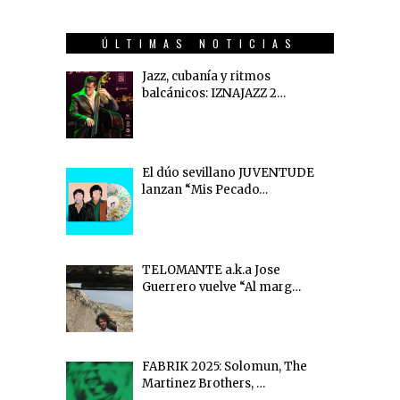
ÚLTIMAS NOTICIAS
Jazz, cubanía y ritmos
balcánicos: IZNAJAZZ 2…
El dúo sevillano JUVENTUDE
lanzan “Mis Pecado…
TELOMANTE a.k.a Jose
Guerrero vuelve “Al marg…
FABRIK 2025: Solomun, The
Martinez Brothers, …