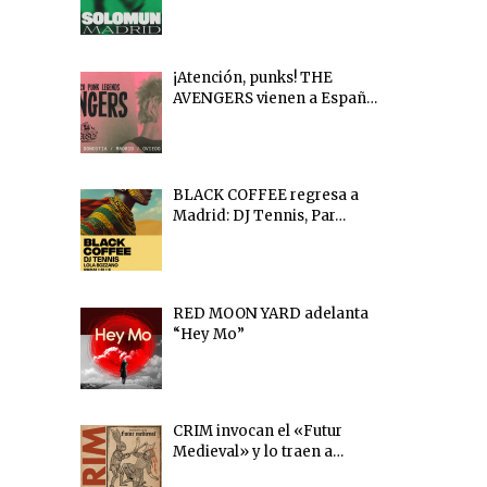
¡Atención, punks! THE
AVENGERS vienen a Españ…
BLACK COFFEE regresa a
Madrid: DJ Tennis, Par…
RED MOON YARD adelanta
“Hey Mo”
CRIM invocan el «Futur
Medieval» y lo traen a…