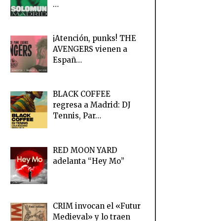
…
¡Atención, punks! THE
AVENGERS vienen a
Españ…
BLACK COFFEE
regresa a Madrid: DJ
Tennis, Par…
RED MOON YARD
adelanta “Hey Mo”
CRIM invocan el «Futur
Medieval» y lo traen