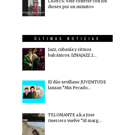
LIGHTS: «Me conecté con los
dioses por un minuto»
ÚLTIMAS NOTICIAS
Jazz, cubanía y ritmos
balcánicos: IZNAJAZZ 2…
El dúo sevillano JUVENTUDE
lanzan “Mis Pecado…
TELOMANTE a.k.a Jose
Guerrero vuelve “Al marg…