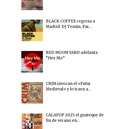
BLACK COFFEE regresa a
Madrid: DJ Tennis, Par…
RED MOON YARD adelanta
“Hey Mo”
CRIM invocan el «Futur
Medieval» y lo traen a…
CALAPOP 2025: el guateque de
fin de verano en…