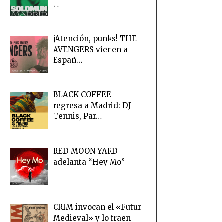
…
¡Atención, punks! THE
AVENGERS vienen a
Españ…
BLACK COFFEE
regresa a Madrid: DJ
Tennis, Par…
RED MOON YARD
adelanta “Hey Mo”
CRIM invocan el «Futur
Medieval» y lo traen