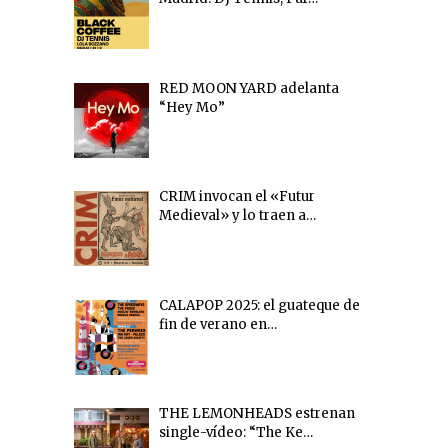
RED MOON YARD adelanta
“Hey Mo”
CRIM invocan el «Futur
Medieval» y lo traen a…
CALAPOP 2025: el guateque de
fin de verano en…
THE LEMONHEADS estrenan
single-vídeo: “The Ke…