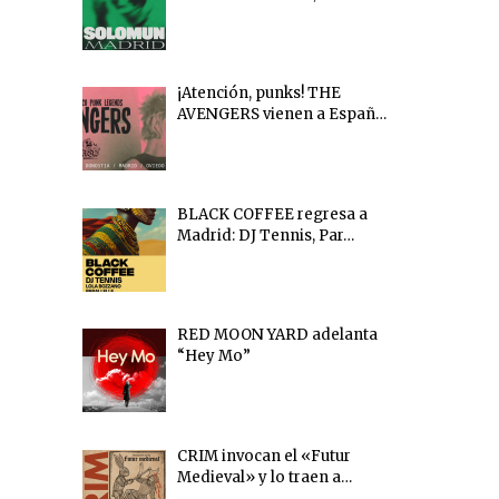
¡Atención, punks! THE
AVENGERS vienen a Españ…
BLACK COFFEE regresa a
Madrid: DJ Tennis, Par…
RED MOON YARD adelanta
“Hey Mo”
CRIM invocan el «Futur
Medieval» y lo traen a…