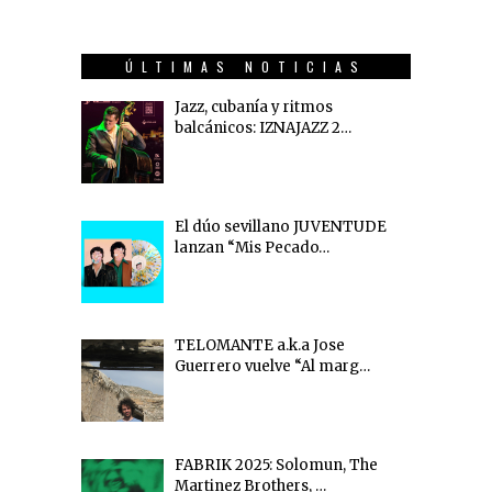
ÚLTIMAS NOTICIAS
Jazz, cubanía y ritmos
balcánicos: IZNAJAZZ 2…
El dúo sevillano JUVENTUDE
lanzan “Mis Pecado…
TELOMANTE a.k.a Jose
Guerrero vuelve “Al marg…
FABRIK 2025: Solomun, The
Martinez Brothers, …