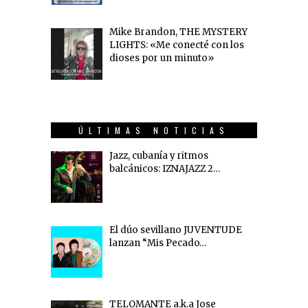
Mike Brandon, THE MYSTERY
LIGHTS: «Me conecté con los
dioses por un minuto»
ÚLTIMAS NOTICIAS
Jazz, cubanía y ritmos
balcánicos: IZNAJAZZ 2…
El dúo sevillano JUVENTUDE
lanzan “Mis Pecado…
TELOMANTE a.k.a Jose