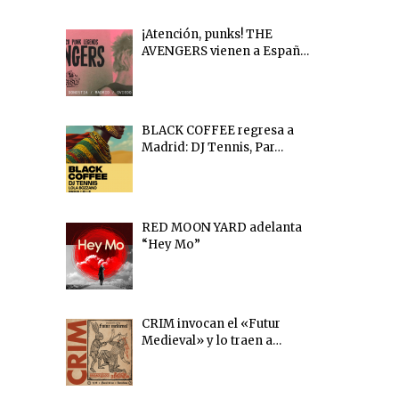
¡Atención, punks! THE
AVENGERS vienen a Españ…
BLACK COFFEE regresa a
Madrid: DJ Tennis, Par…
RED MOON YARD adelanta
“Hey Mo”
CRIM invocan el «Futur
Medieval» y lo traen a…