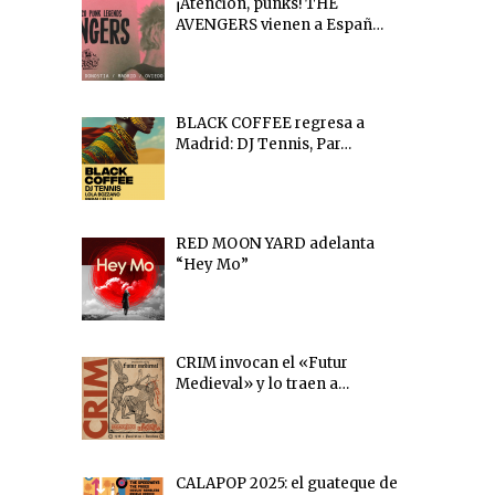
¡Atención, punks! THE
AVENGERS vienen a Españ…
BLACK COFFEE regresa a
Madrid: DJ Tennis, Par…
RED MOON YARD adelanta
“Hey Mo”
CRIM invocan el «Futur
Medieval» y lo traen a…
CALAPOP 2025: el guateque de