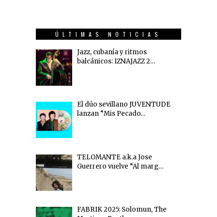
ÚLTIMAS NOTICIAS
Jazz, cubanía y ritmos
balcánicos: IZNAJAZZ 2…
El dúo sevillano JUVENTUDE
lanzan “Mis Pecado…
TELOMANTE a.k.a Jose
Guerrero vuelve “Al marg…
FABRIK 2025: Solomun, The