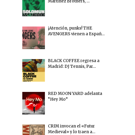
Martinez Brothers, …
¡Atención, punks! THE
AVENGERS vienen a Españ…
BLACK COFFEE regresa a
Madrid: DJ Tennis, Par…
RED MOON YARD adelanta
“Hey Mo”
CRIM invocan el «Futur
Medieval» y lo traen a…