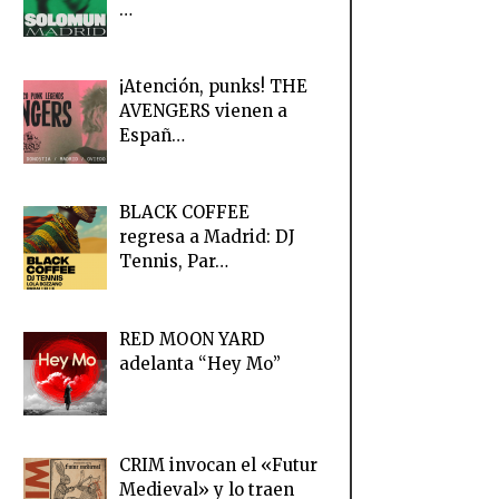
…
¡Atención, punks! THE
AVENGERS vienen a
Españ…
BLACK COFFEE
regresa a Madrid: DJ
Tennis, Par…
RED MOON YARD
adelanta “Hey Mo”
CRIM invocan el «Futur
Medieval» y lo traen