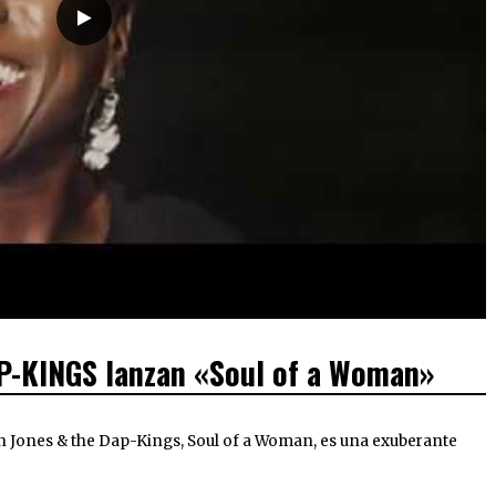
-KINGS lanzan «Soul of a Woman»
ron Jones & the Dap-Kings, Soul of a Woman, es una exuberante