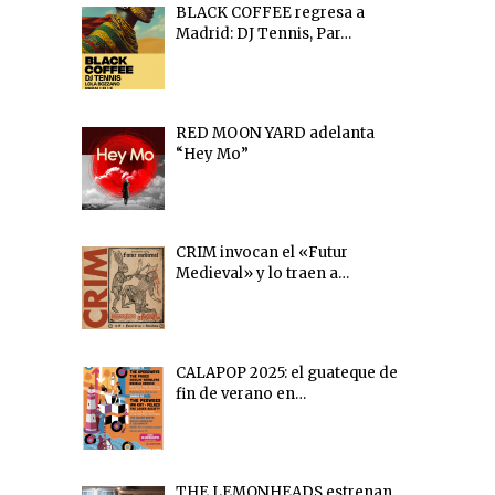
BLACK COFFEE regresa a
Madrid: DJ Tennis, Par…
RED MOON YARD adelanta
“Hey Mo”
CRIM invocan el «Futur
Medieval» y lo traen a…
CALAPOP 2025: el guateque de
fin de verano en…
THE LEMONHEADS estrenan