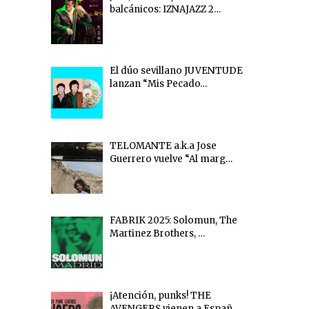
balcánicos: IZNAJAZZ 2…
El dúo sevillano JUVENTUDE
lanzan “Mis Pecado…
TELOMANTE a.k.a Jose
Guerrero vuelve “Al marg…
FABRIK 2025: Solomun, The
Martinez Brothers, …
¡Atención, punks! THE
AVENGERS vienen a Españ…