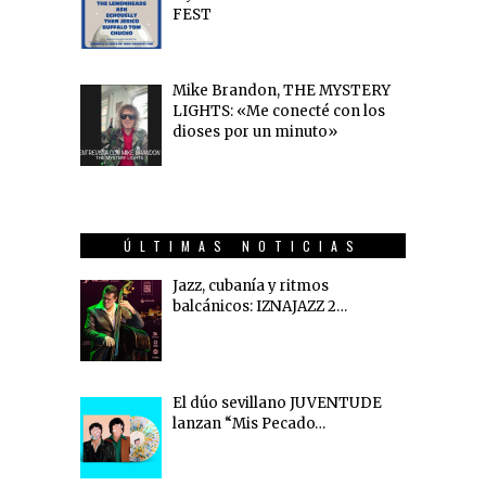
FEST
Mike Brandon, THE MYSTERY
LIGHTS: «Me conecté con los
dioses por un minuto»
ÚLTIMAS NOTICIAS
Jazz, cubanía y ritmos
balcánicos: IZNAJAZZ 2…
El dúo sevillano JUVENTUDE
lanzan “Mis Pecado…