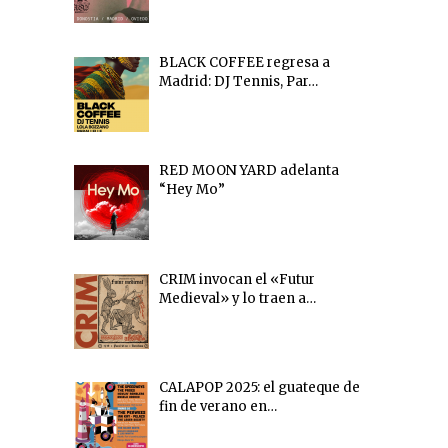
BLACK COFFEE regresa a
Madrid: DJ Tennis, Par…
RED MOON YARD adelanta
“Hey Mo”
CRIM invocan el «Futur
Medieval» y lo traen a…
CALAPOP 2025: el guateque de
fin de verano en…