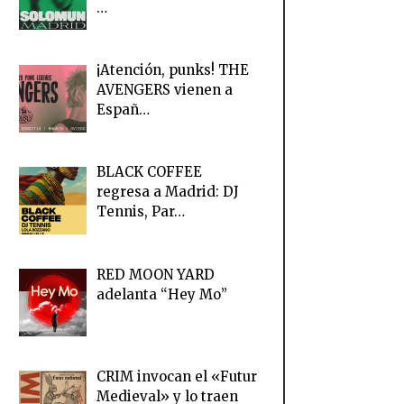
…
¡Atención, punks! THE
AVENGERS vienen a
Españ…
BLACK COFFEE
regresa a Madrid: DJ
Tennis, Par…
RED MOON YARD
adelanta “Hey Mo”
CRIM invocan el «Futur
Medieval» y lo traen