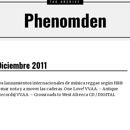
TAG ARCHIVE
Phenomden
Diciembre 2011
os lanzamientos internacionales de música reggae según HRB
omar nota y a mover las caderas. One Love! VV.AA. – Antique
cords] VV.AA. – Crossroads to West Afreeca CD / DIGITAL