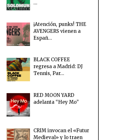
…
¡Atención, punks! THE
AVENGERS vienen a
Españ…
BLACK COFFEE
regresa a Madrid: DJ
Tennis, Par…
RED MOON YARD
adelanta “Hey Mo”
CRIM invocan el «Futur
Medieval» y lo traen