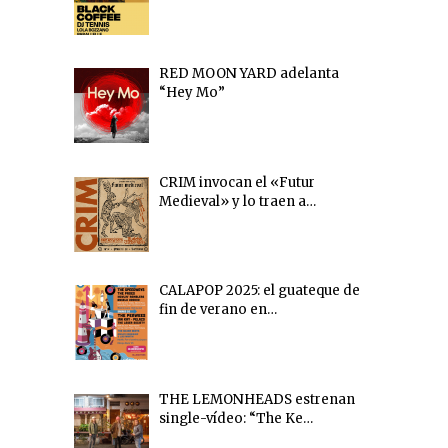
RED MOON YARD adelanta
“Hey Mo”
CRIM invocan el «Futur
Medieval» y lo traen a…
CALAPOP 2025: el guateque de
fin de verano en…
THE LEMONHEADS estrenan
single-vídeo: “The Ke…