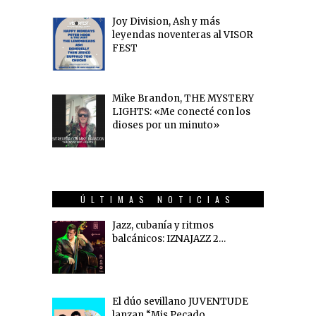
Joy Division, Ash y más
leyendas noventeras al VISOR
FEST
Mike Brandon, THE MYSTERY
LIGHTS: «Me conecté con los
dioses por un minuto»
ÚLTIMAS NOTICIAS
Jazz, cubanía y ritmos
balcánicos: IZNAJAZZ 2…
El dúo sevillano JUVENTUDE
lanzan “Mis Pecado…