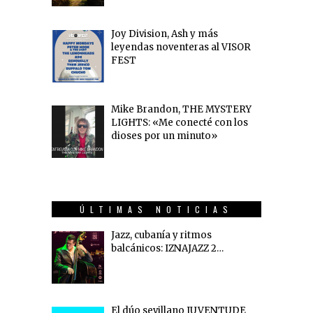
Joy Division, Ash y más
leyendas noventeras al VISOR
FEST
Mike Brandon, THE MYSTERY
LIGHTS: «Me conecté con los
dioses por un minuto»
ÚLTIMAS NOTICIAS
Jazz, cubanía y ritmos
balcánicos: IZNAJAZZ 2…
El dúo sevillano JUVENTUDE