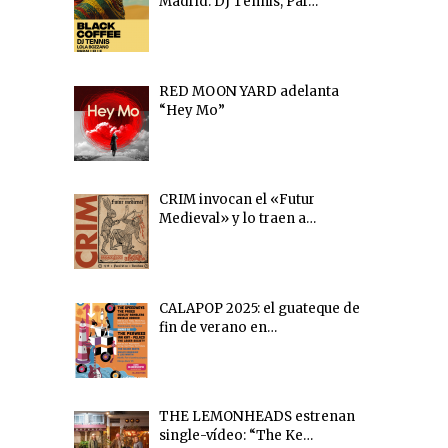
Madrid: DJ Tennis, Par…
RED MOON YARD adelanta
“Hey Mo”
CRIM invocan el «Futur
Medieval» y lo traen a…
CALAPOP 2025: el guateque de
fin de verano en…
THE LEMONHEADS estrenan
single-vídeo: “The Ke…