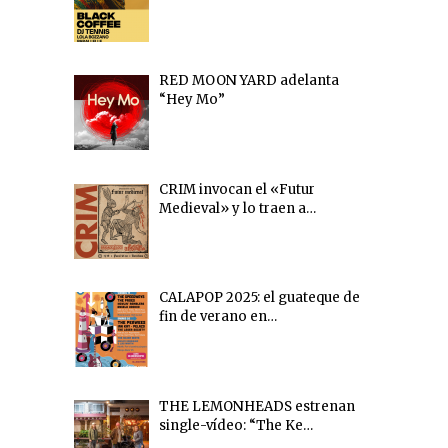
RED MOON YARD adelanta
“Hey Mo”
CRIM invocan el «Futur
Medieval» y lo traen a…
CALAPOP 2025: el guateque de
fin de verano en…
THE LEMONHEADS estrenan
single-vídeo: “The Ke…