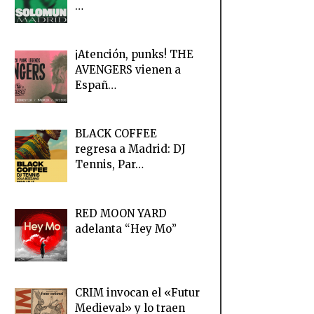
…
¡Atención, punks! THE
AVENGERS vienen a
Españ…
BLACK COFFEE
regresa a Madrid: DJ
Tennis, Par…
RED MOON YARD
adelanta “Hey Mo”
CRIM invocan el «Futur
Medieval» y lo traen