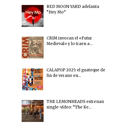
RED MOON YARD adelanta
“Hey Mo”
CRIM invocan el «Futur
Medieval» y lo traen a…
CALAPOP 2025: el guateque de
fin de verano en…
THE LEMONHEADS estrenan
single-vídeo: “The Ke…