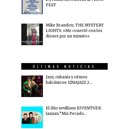
FEST
Mike Brandon, THE MYSTERY
LIGHTS: «Me conecté con los
dioses por un minuto»
ÚLTIMAS NOTICIAS
Jazz, cubanía y ritmos
balcánicos: IZNAJAZZ 2…
El dúo sevillano JUVENTUDE
lanzan “Mis Pecado…