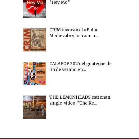
“Hey Mo”
CRIM invocan el «Futur
Medieval» y lo traen a…
CALAPOP 2025: el guateque de
fin de verano en…
THE LEMONHEADS estrenan
single-vídeo: “The Ke…