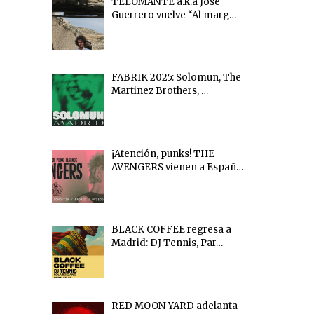
TELOMANTE a.k.a Jose
Guerrero vuelve “Al marg…
FABRIK 2025: Solomun, The
Martinez Brothers, …
¡Atención, punks! THE
AVENGERS vienen a Españ…
BLACK COFFEE regresa a
Madrid: DJ Tennis, Par…
RED MOON YARD adelanta