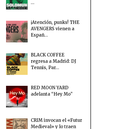
…
¡Atención, punks! THE
AVENGERS vienen a
Españ…
BLACK COFFEE
regresa a Madrid: DJ
Tennis, Par…
RED MOON YARD
adelanta “Hey Mo”
CRIM invocan el «Futur
Medieval» y lo traen