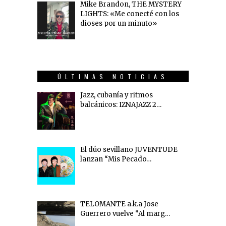
Mike Brandon, THE MYSTERY
LIGHTS: «Me conecté con los
dioses por un minuto»
ÚLTIMAS NOTICIAS
Jazz, cubanía y ritmos
balcánicos: IZNAJAZZ 2…
El dúo sevillano JUVENTUDE
lanzan “Mis Pecado…
TELOMANTE a.k.a Jose
Guerrero vuelve “Al marg…