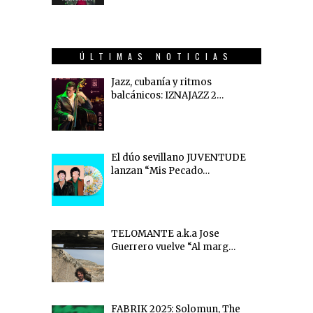
ÚLTIMAS NOTICIAS
Jazz, cubanía y ritmos
balcánicos: IZNAJAZZ 2…
El dúo sevillano JUVENTUDE
lanzan “Mis Pecado…
TELOMANTE a.k.a Jose
Guerrero vuelve “Al marg…
FABRIK 2025: Solomun, The