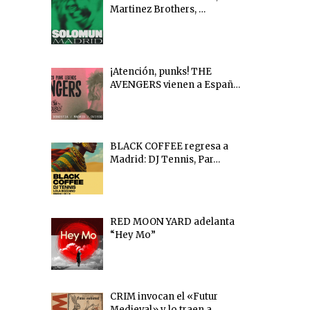
Martinez Brothers, …
¡Atención, punks! THE
AVENGERS vienen a Españ…
BLACK COFFEE regresa a
Madrid: DJ Tennis, Par…
RED MOON YARD adelanta
“Hey Mo”
CRIM invocan el «Futur
Medieval» y lo traen a…