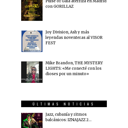
Pulse of Gaia aterriza en Madrid
con GORILLAZ
Joy Division, Ash y más
leyendas noventeras al VISOR
FEST
Mike Brandon, THE MYSTERY
LIGHTS: «Me conecté con los
dioses por un minuto»
ÚLTIMAS NOTICIAS
Jazz, cubanía y ritmos
balcánicos: IZNAJAZZ 2…