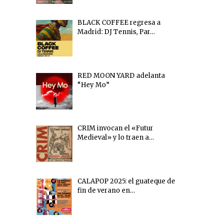
BLACK COFFEE regresa a
Madrid: DJ Tennis, Par…
RED MOON YARD adelanta
“Hey Mo”
CRIM invocan el «Futur
Medieval» y lo traen a…
CALAPOP 2025: el guateque de
fin de verano en…