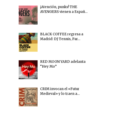
¡Atención, punks! THE
AVENGERS vienen a Españ…
BLACK COFFEE regresa a
Madrid: DJ Tennis, Par…
RED MOON YARD adelanta
“Hey Mo”
CRIM invocan el «Futur
Medieval» y lo traen a…