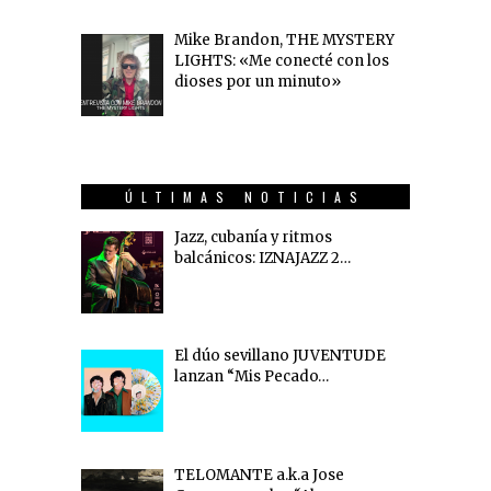
Mike Brandon, THE MYSTERY
LIGHTS: «Me conecté con los
dioses por un minuto»
ÚLTIMAS NOTICIAS
Jazz, cubanía y ritmos
balcánicos: IZNAJAZZ 2…
El dúo sevillano JUVENTUDE
lanzan “Mis Pecado…
TELOMANTE a.k.a Jose