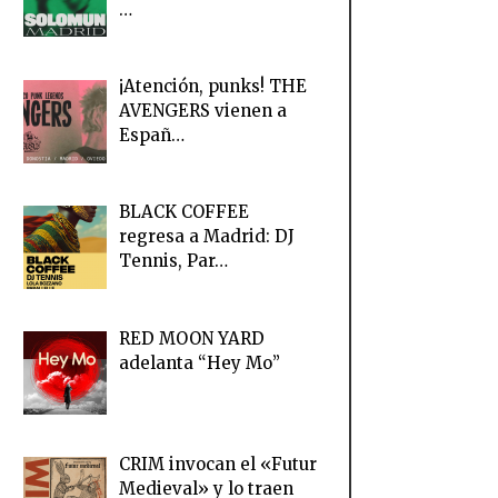
…
¡Atención, punks! THE
AVENGERS vienen a
Españ…
BLACK COFFEE
regresa a Madrid: DJ
Tennis, Par…
RED MOON YARD
adelanta “Hey Mo”
CRIM invocan el «Futur
Medieval» y lo traen