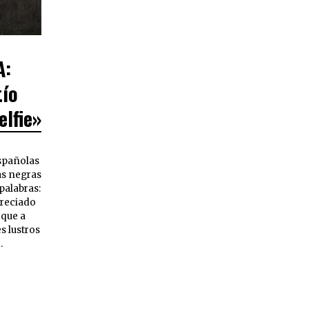
A:
tío
elfie»
spañolas
as negras
palabras:
preciado
 que a
s lustros
…