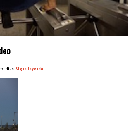
deo
Sigue leyendo
 medias.