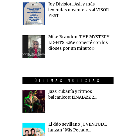
Joy Division, Ash y más
leyendas noventeras al VISOR
FEST
Mike Brandon, THE MYSTERY
LIGHTS: «Me conecté con los
dioses por un minuto»
ÚLTIMAS NOTICIAS
Jazz, cubanía y ritmos
balcánicos: IZNAJAZZ 2…
El dúo sevillano JUVENTUDE
lanzan “Mis Pecado…