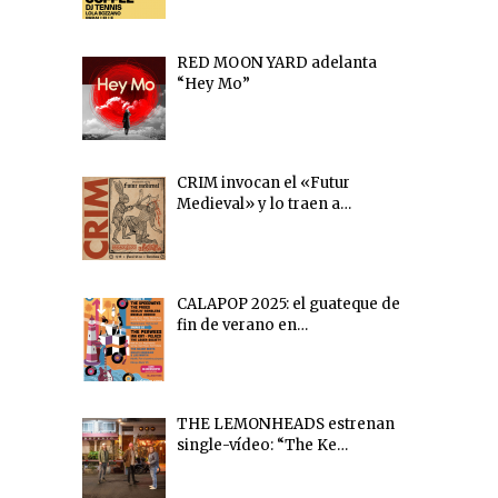
RED MOON YARD adelanta
“Hey Mo”
CRIM invocan el «Futur
Medieval» y lo traen a…
CALAPOP 2025: el guateque de
fin de verano en…
THE LEMONHEADS estrenan
single-vídeo: “The Ke…