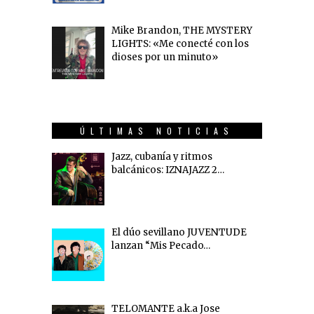
Mike Brandon, THE MYSTERY
LIGHTS: «Me conecté con los
dioses por un minuto»
ÚLTIMAS NOTICIAS
Jazz, cubanía y ritmos
balcánicos: IZNAJAZZ 2…
El dúo sevillano JUVENTUDE
lanzan “Mis Pecado…
TELOMANTE a.k.a Jose