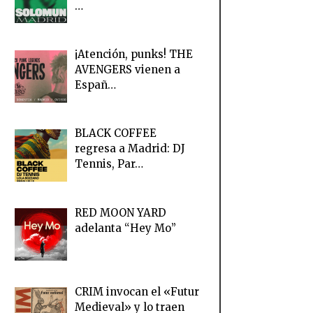
…
¡Atención, punks! THE
AVENGERS vienen a
Españ…
BLACK COFFEE
regresa a Madrid: DJ
Tennis, Par…
RED MOON YARD
adelanta “Hey Mo”
CRIM invocan el «Futur
Medieval» y lo traen