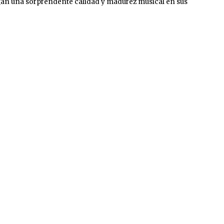
egan una sorprendente calidad y madurez musical en sus