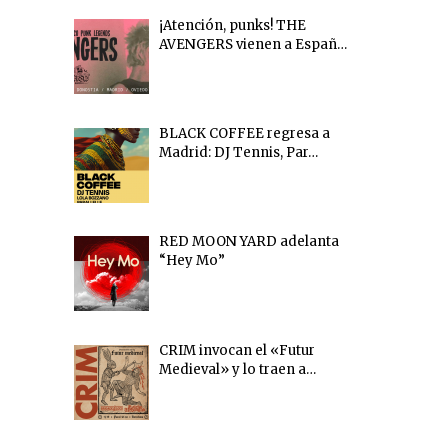
¡Atención, punks! THE
AVENGERS vienen a Españ…
BLACK COFFEE regresa a
Madrid: DJ Tennis, Par…
RED MOON YARD adelanta
“Hey Mo”
CRIM invocan el «Futur
Medieval» y lo traen a…