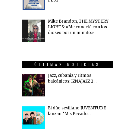
FEST
Mike Brandon, THE MYSTERY
LIGHTS: «Me conecté con los
dioses por un minuto»
ÚLTIMAS NOTICIAS
Jazz, cubanía y ritmos
balcánicos: IZNAJAZZ 2…
El dúo sevillano JUVENTUDE
lanzan “Mis Pecado…