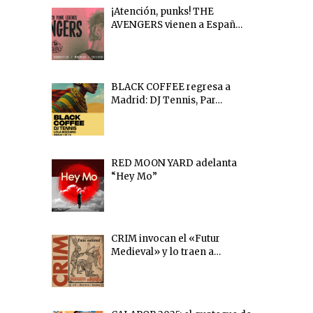
¡Atención, punks! THE
AVENGERS vienen a Españ…
BLACK COFFEE regresa a
Madrid: DJ Tennis, Par…
RED MOON YARD adelanta
“Hey Mo”
CRIM invocan el «Futur
Medieval» y lo traen a…