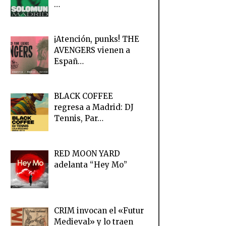
…
¡Atención, punks! THE
AVENGERS vienen a
Españ…
BLACK COFFEE
regresa a Madrid: DJ
Tennis, Par…
RED MOON YARD
adelanta “Hey Mo”
CRIM invocan el «Futur
Medieval» y lo traen