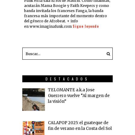
Funk en la sala El Sol de Madrid. Como finalistas,
acutarán Mama Boogie y Faith Keepers y como
banda invitada los franceses Fanga, la banda
francesa más importante del momento dentro
del género de Afrobeat. + info
Sigue leyendo
en www.imaginafunk.com
DESTACADOS
TELOMANTE a.k.a Jose
Guerrero vuelve “Al margen de
la visión”
CALAPOP 2025: el guateque de
fin de verano en la Costa del Sol