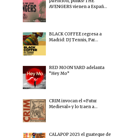
¡Atención, punks! THE
AVENGERS vienen a Españ…
BLACK COFFEE regresa a
Madrid: DJ Tennis, Par…
RED MOON YARD adelanta
“Hey Mo”
CRIM invocan el «Futur
Medieval» y lo traen a…
CALAPOP 2025: el guateque de